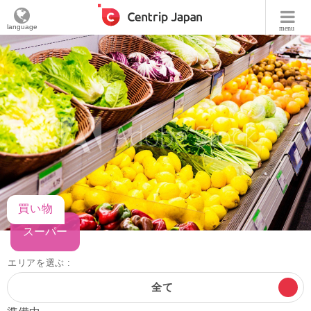
language
menu
買い物
スーパー
エリアを選ぶ :
全て