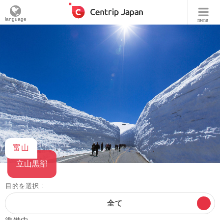
language
menu
富山
立山黒部
目的を選択 :
全て