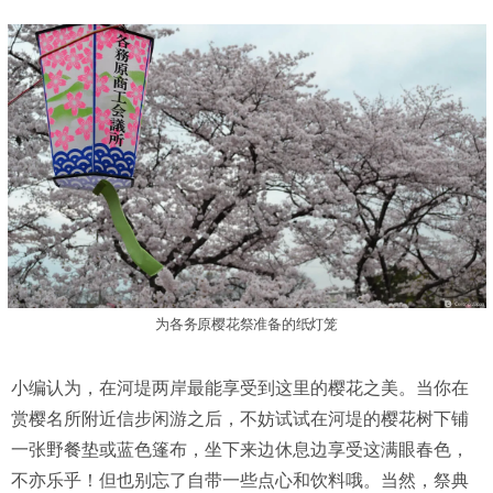
为各务原樱花祭准备的纸灯笼
小编认为，在河堤两岸最能享受到这里的樱花之美。当你在
赏樱名所附近信步闲游之后，不妨试试在河堤的樱花树下铺
一张野餐垫或蓝色篷布，坐下来边休息边享受这满眼春色，
不亦乐乎！但也别忘了自带一些点心和饮料哦。当然，祭典