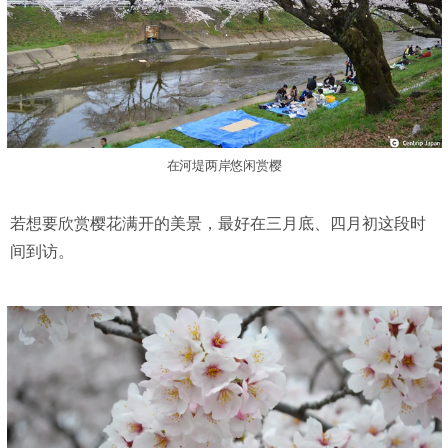
在河堤两岸悠闲赏樱
若想要欣赏樱花满开的美景，最好在三月底、四月初这段时
间到访。