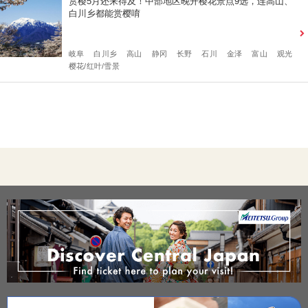
赏樱5月还来得及！中部地区晚开樱花景点9选，连高山、
白川乡都能赏樱唷
岐阜
白川乡
高山
静冈
长野
石川
金泽
富山
观光
樱花/红叶/雪景