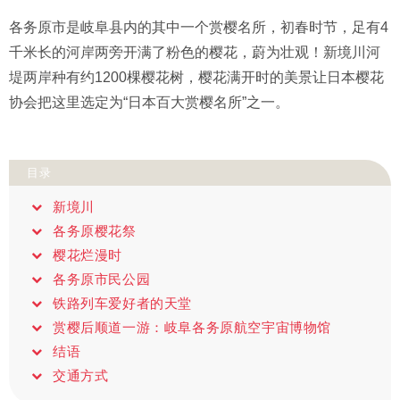
各务原市是岐阜县内的其中一个赏樱名所，初春时节，足有4
千米长的河岸两旁开满了粉色的樱花，蔚为壮观！新境川河
堤两岸种有约1200棵樱花树，樱花满开时的美景让日本樱花
协会把这里选定为“日本百大赏樱名所”之一。
目录
新境川
各务原樱花祭
樱花烂漫时
各务原市民公园
铁路列车爱好者的天堂
赏樱后顺道一游：岐阜各务原航空宇宙博物馆
结语
交通方式