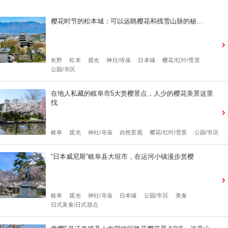
樱花时节的松本城：可以远眺樱花和残雪山脉的秘...
长野
松本
观光
神社/寺庙
日本城
樱花/红叶/雪景
公园/市区
在地人私藏的岐阜市5大赏樱景点，人少的樱花美景这里
找
岐阜
观光
神社/寺庙
自然景观
樱花/红叶/雪景
公园/市区
“日本威尼斯”岐阜县大垣市，在运河小镇漫步赏樱
岐阜
观光
神社/寺庙
日本城
公园/市区
美食
日式美食/日式甜点