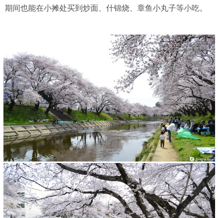
期间也能在小摊处买到炒面、什锦烧、章鱼小丸子等小吃。