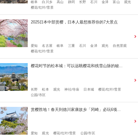
岐阜
白川乡
高山
静冈
长野
石川
金泽
富山
观光
樱花/红叶/雪景
2025日本中部赏樱，日本人最想推荐你的7大景点
爱知
名古屋
岐阜
三重
石川
金泽
观光
自然景观
樱花/红叶/雪景
樱花时节的松本城：可以远眺樱花和残雪山脉的秘...
长野
松本
观光
神社/寺庙
日本城
樱花/红叶/雪景
公园/市区
赏樱胜地！春天到德川家康故乡「冈崎」必玩6项...
爱知
观光
樱花/红叶/雪景
公园/市区