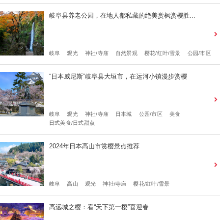
岐阜县养老公园，在地人都私藏的绝美赏枫赏樱胜...
岐阜
观光
神社/寺庙
自然景观
樱花/红叶/雪景
公园/市区
“日本威尼斯”岐阜县大垣市，在运河小镇漫步赏樱
岐阜
观光
神社/寺庙
日本城
公园/市区
美食
日式美食/日式甜点
2024年日本高山市赏樱景点推荐
岐阜
高山
观光
神社/寺庙
樱花/红叶/雪景
高远城之樱：看“天下第一樱”喜迎春