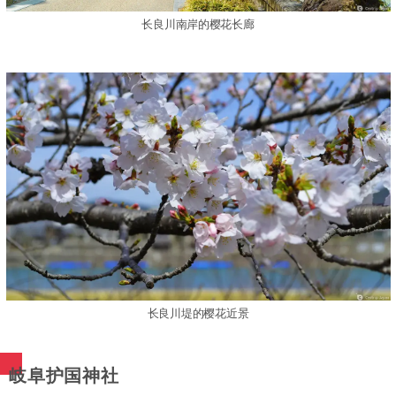
长良川南岸的樱花长廊
长良川堤的樱花近景
岐阜护国神社