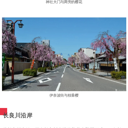
神社大门与两旁的樱花
伊奈波街与枝垂樱
长良川沿岸