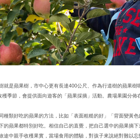
樹就是蘋果樹，市中心更有長達400公尺、作為行道樹的蘋果樹
的收穫季節，會提供面向遊客的「蘋果採摘」活動。農場果園分佈
同種類好吃的蘋果的方法，比如「表面粗糙的好」「背面變黃色
下的蘋果都特別好吃。相信自己的直覺，把自己選中的蘋果摘下
旅途中親手收穫果實，當場食用的體驗，對孩子來說絕對難以忘