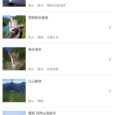
富山
觀光
櫻花/紅葉/雪景
黑部峽谷鐵道
富山
體驗
交通工具
稱名瀑布
富山
觀光
自然景觀
立山纜車
富山
體驗
國寶 高岡山瑞龍寺