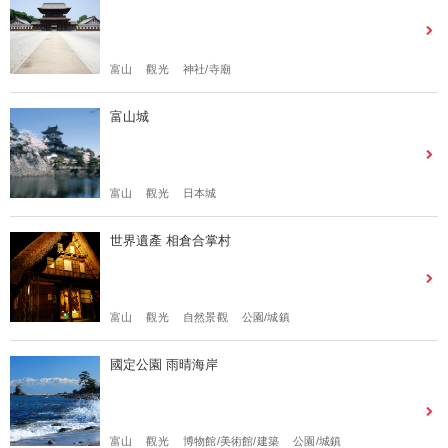
富山
觀光
神社/寺廟
富山城
富山
觀光
日本城
世界遺產 相倉合掌村
富山
觀光
自然景觀
公園/城鎮
國定公園 雨晴海岸
富山
觀光
博物館/美術館/建築
公園/城鎮