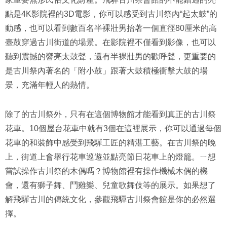
點是4K影院裡的3D電影，你可以感受到古川祭內“起太鼓”的
動感，也可以看到數百名半裸壯男抬著一個直徑80厘米的高
臺鼓穿過古川街道的場景。在影院裡不僅看到影像，也可以
聽到震撼的響亮太鼓聲，還有半裸壯男的歡呼聲，更重要的
是古川祭內著名的「附小鼓」跟著大鼓積極衝擊大鼓的場
景，充滿年輕人的熱情。
除了的古川祭外，只有在這個博物館才能看到真正的古川祭
花車。10個屋台花車中就有3個在這裡展示，你可以通過每個
花車的和裝飾中感受到飛驒工匠的精湛工藝。在古川祭的晚
上，街道上會舉行花車巡遊並點亮節日花車上的燈籠。ㄧ想
嘗試操作古川祭的木偶嗎？博物館裡有操作機械木偶的機
會，還有獅子舞、鬥雞樂、兒童歌舞伎等的展示。如果想了
解飛驒古川的傳統文化，參觀飛驒古川祭會館是你的必然選
擇。