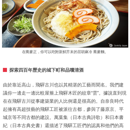
在蕎麥正，你可以吃附新鮮芥末的荏胡麻冷 蕎麥麵。
探索四百年歷史的城下町和品嚐清酒
由於靠近高山，飛驒古川也以其精湛的工藝而聞名。我們建
議你一邊走一邊比較屋簷上飛驒木匠的紋章“雲”。據說直到現
在在飛驒古川從事建築業的人比例還是很高的。自奈良時代
起擁有高超技藝的飛驒工匠被派往古都，參與了藤原京、平
城京等不同古都的建設。萬葉集（日本古典詩歌）和日本書
紀（日本古典史書）還描述了飛驒工匠們的認真和他們的高