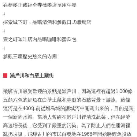
在蕎麥正或福全寺蕎麥店享用午餐
↓
探索城下町，品嚐清酒和參觀日式蠟燭店
↓
壹之町咖啡店內品嚐咖啡和蜜瓜包
↓
參觀三座歷史悠久的寺廟
瀨戶川和白壁土藏街
飛驒古川最受歡迎的景點是瀨戶川，因為這裡有超過1,000條
五顏六色的鯉魚在白壁土藏和寺廟的石牆背景下游泳。這條
運河是在400年前從增島城的護城河中開闢出來的，目的是闢
一個新的水渠。當地人曾經在瀨戶川裡清洗蔬菜，但在經濟
高速增長後，它受到了嚴重的污染。為了防止人們在運河裡
亂扔垃圾，飛驒古川的市民自發地在1968年開始將鯉魚投放