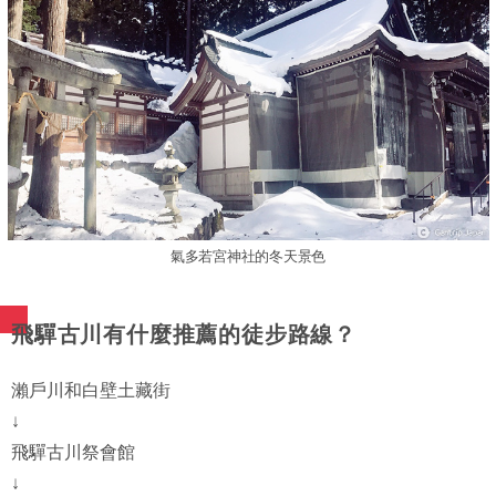
氣多若宮神社的冬天景色
飛驒古川有什麼推薦的徒步路線？
瀨戶川和白壁土藏街
↓
飛驒古川祭會館
↓