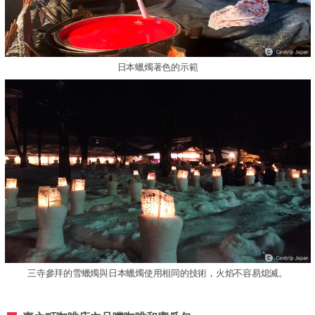
日本蠟燭著色的示範
三寺參拜的雪蠟燭與日本蠟燭使用相同的技術，火焰不容易熄滅。