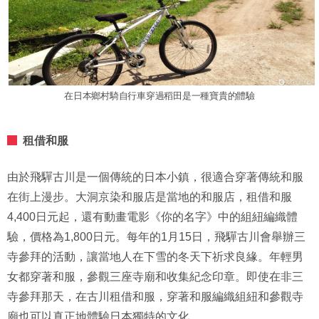
在日本鄉村騎自行車穿過稻田是一種寶貴的體驗
租借和服
由於飛驒古川是一個傳統的日本小鎮，很適合穿著傳統和服
在街上漫步。大洞京染和服店是當地的和服店，租借和服
4,400日元起，還有動畫電影《你的名字》中的組紐編織體
驗，價格為1,800日元。每年的1月15日，飛驒古川會舉辦三
寺參拜的活動，讓當地人在下雪的冬天下祈求良緣。年輕男
女都穿著和服，參觀三座寺廟和收集紀念印章。即使在非三
寺參拜那天，在古川租借和服，穿著和服編織組紐和參觀寺
廟也可以真正地體驗日本獨特的文化。