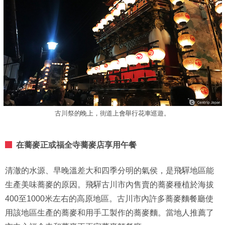
古川祭的晚上，街道上會舉行花車巡遊。
在蕎麥正或福全寺蕎麥店享用午餐
清澈的水源、早晚溫差大和四季分明的氣侯，是飛驒地區能
生產美味蕎麥的原因。飛驒古川市內售賣的蕎麥種植於海拔
400至1000米左右的高原地區。古川市內許多蕎麥麵餐廳使
用該地區生產的蕎麥和用手工製作的蕎麥麵。當地人推薦了