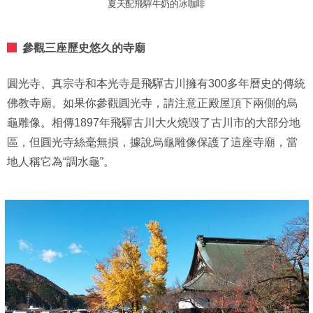
夏天配飛驒牛奶的冰咖啡
參觀三座歷史悠久的寺廟
圓光寺、真宗寺和本光寺是飛驒古川擁有300多年曆史的傳統
佛教寺廟。如果你參觀圓光寺，請注意正殿屋頂下兩側的烏
龜雕像。相傳1897年飛驒古川大火燒毀了古川市的大部分地
區，但圓光寺絲毫無損，據說烏龜雕像保護了這座寺廟，當
地人稱它為“調水龜”。