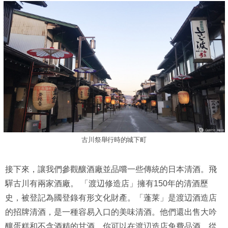
古川祭舉行時的城下町
接下來，讓我們參觀釀酒廠並品嚐一些傳統的日本清酒。飛
驒古川有兩家酒廠。 「渡辺修造店」擁有150年的清酒歷
史，被登記為國登錄有形文化財產。「蓬莱」是渡辺酒造店
的招牌清酒，是一種容易入口的美味清酒。他們還出售大吟
釀蛋糕和不含酒精的甘酒。你可以在渡辺造店免費品酒。從