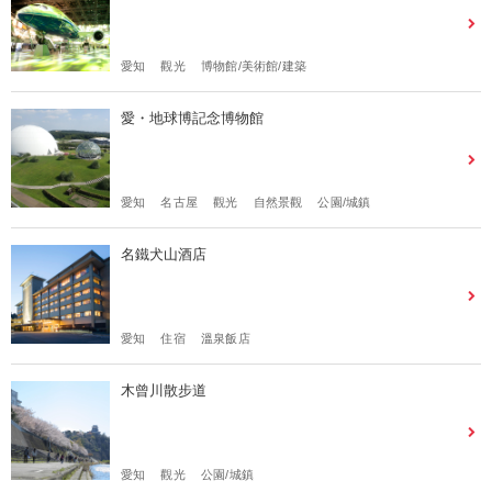
愛知
觀光
博物館/美術館/建築
愛・地球博記念博物館
愛知
名古屋
觀光
自然景觀
公園/城鎮
名鐵犬山酒店
愛知
住宿
溫泉飯店
木曾川散步道
愛知
觀光
公園/城鎮