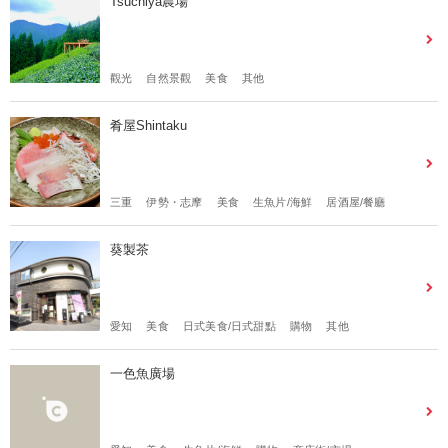
Tsuchiya農場
觀光
自然景觀
美食
其他
肴屋Shintaku
三重
伊勢・志摩
美食
生魚片/海鮮
居酒屋/餐廳
葵製茶
愛知
美食
日式美食/日式甜點
購物
其他
一色魚廣場