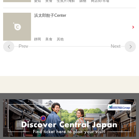
愛知
美食
生魚片/海鮮
購物
商店街/市場
浜太郎餃子Center
靜岡
美食
其他
Prev
Next