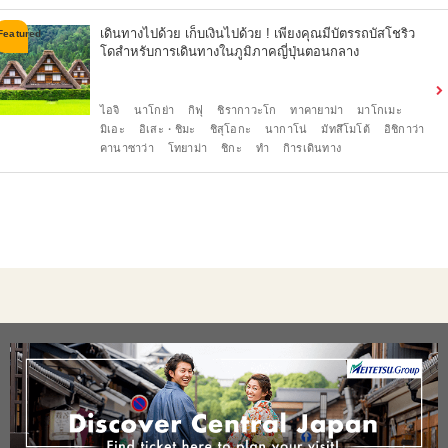
เดินทางไปด้วย เก็บเงินไปด้วย ! เพียงคุณมีบัตรรถบัสโชริว
โดสำหรับการเดินทางในภูมิภาคญี่ปุ่นตอนกลาง
ไอจิ
นาโกย่า
กิฟุ
ชิรากาวะโก
ทาคายาม่า
มาโกเมะ
มิเอะ
อิเสะ・ชิมะ
ชิสุโอกะ
นากาโน่
มัทสึโมโต้
อิชิกาว่า
คานาซาว่า
โทยาม่า
ชิกะ
ทำ
กิารเดินทาง