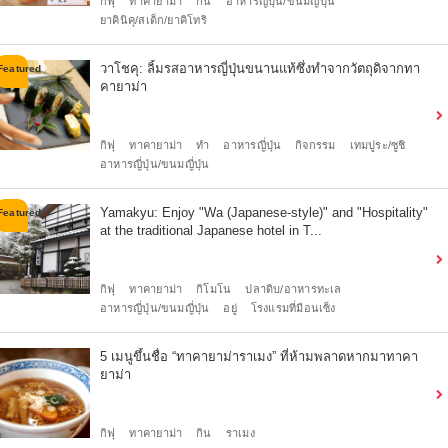
กิฟุ
ทาคายาม่า
กิน
อาหารญี่ปุ่น/ขนมญี่ปุ่น
ยาคินิคุ/สเต็ก/ยาคิโทริ
วาโชคุ: ลิ้มรสอาหารญี่ปุ่นขนานแท้ซึ่งทำจากวัตถุดิจากทา
คายาม่า
กิฟุ
ทาคายาม่า
ทำ
อาหารญี่ปุ่น
กิจกรรม
เทมปูระ/ซูชิ
อาหารญี่ปุ่น/ขนมญี่ปุ่น
Yamakyu: Enjoy "Wa (Japanese-style)" and "Hospitality"
at the traditional Japanese hotel in T...
กิฟุ
ทาคายาม่า
กิโมโน
ปลาดิบ/อาหารทะเล
อาหารญี่ปุ่น/ขนมญี่ปุ่น
อยู่
โรงแรมที่มีอนเซ็ง
5 เมนูขึ้นชื่อ “ทาคายาม่าราเมง” ที่ห้ามพลาดหากมาทาคา
ยาม่า
กิฟุ
ทาคายาม่า
กิน
ราเมง