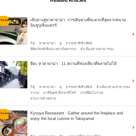
Related Articles
เส้นทางสู่ทาคายาม่า: การเดินทางที่สะดวกที่สุดจากสนาม
บินชูบุเซ็นแทรร์
กิฟุ
ทาคายาม่า
ดู
ธรรมชาติ/ทิวทัศน์
พิพิธภัณฑ์/ศิลปะ/สถาปัตยกรรม
ตัวเมือง/สวนสาธารณะ
ฮิดะ ทาคายาม่า : 11 สถานที่ท่องเที่ยวที่พลาดไม่ได้
กิฟุ
ทาคายาม่า
ดู
ธรรมชาติ/ทิวทัศน์
ตัวเมือง/สวนสาธารณะ
ราเมง
ยาคินิคุ/สเต็ก/ยาคิโทริ
งานฝีมือโบราณ
ย่านการค้า/ตลาด
Kyouya Restaurant : Gather around the fireplace and
enjoy the local cuisine in Takayama!