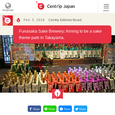
language
menu
Feb. 5, 2018
Centrip Editorial Board
Funasaka Sake Brewery: Aiming to be a sake
theme park in Takayama.
Share
Share
Share
Share