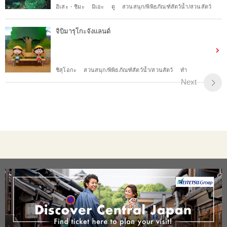
อิเสะ・ชิมะ
มิเอะ
ดู
สวนสนุก/พิพิธภัณฑ์สัตว์น้ำ/สวนสัตว์
จิบิมารุโกะจังแลนด์
ชิสุโอกะ
สวนสนุก/พิพิธภัณฑ์สัตว์น้ำ/สวนสัตว์
ทำ
Next