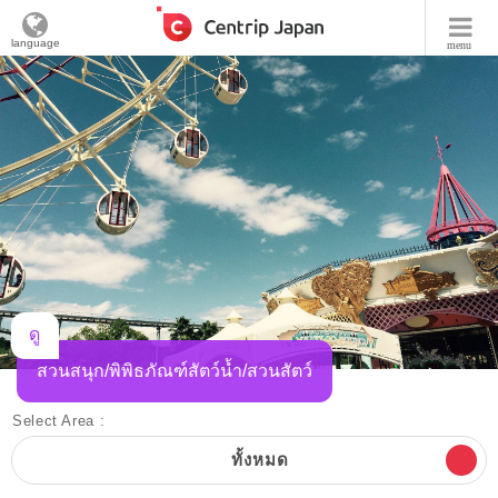
language
menu
ดู
สวนสนุก/พิพิธภัณฑ์สัตว์น้ำ/สวนสัตว์
Select Area :
ทั้งหมด