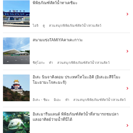
พิพิธภัณฑ์สัตว์น้ำทาเคชิมะ
ไอจิ
ดู
สวนสนุก/พิพิธภัณฑ์สัตว์น้ำ/สวนสัตว์
สนามแข่งTAMIYAคาเคะกาวะ
ชิสุโอกะ
ทำ
สวนสนุก/พิพิธภัณฑ์สัตว์น้ำ/สวนสัตว์
อิเสะ นินจาคิงดอม ประเทศโทโมะอิคิ (อิเสะอะสึจิโมะ
โมะยามะโจคะมะจิ)
อิเสะ・ชิมะ
มิเอะ
ทำ
สวนสนุก/พิพิธภัณฑ์สัตว์น้ำ/สวนสัตว์
อิเสะมารีนแลนด์ พิพิธภัณฑ์สัตว์น้ำที่สามารถชมปลา
แสงอาทิตย์ว่ายน้ำที่นี่ได้