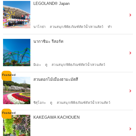
LEGOLAND® Japan
นาโกย่า
สวนสนุก/พิพิธภัณฑ์สัตว์น้ำ/สวนสัตว์
ทำ
นากาชิมะ รีสอร์ท
มิเอะ
ดู
สวนสนุก/พิพิธภัณฑ์สัตว์น้ำ/สวนสัตว์
สวนดอกไม้เมืองฮามะมัตสึ
ชิสุโอกะ
ดู
สวนสนุก/พิพิธภัณฑ์สัตว์น้ำ/สวนสัตว์
KAKEGAWA KACHOUEN