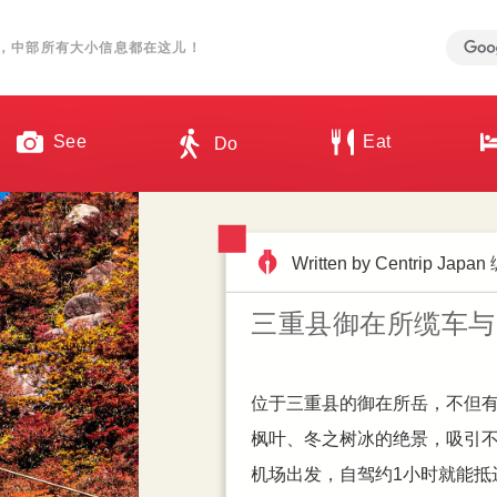
，中部所有大小信息都在这儿！
See
Eat
Do
Written by Centrip Jap
Written by Centrip Jap
Written by Centrip Jap
Written by Hannah Tsai
名古屋荣商圈地标 Maru
店家打烊还有这里！
三重县御在所缆车与
第一次逛荣就上手，
食、拍照一次到位
地上百货篇
在名古屋逛街想找一个「吃饭＋
常有外国朋友跟小编询问，日
位于三重县的御在所岳，不但
名古屋作为日本第三大都市，
名古屋最繁荣的商圈之一「荣
活动。其实，晚上才正是精彩
枫叶、冬之树冰的绝景，吸引
整的“荣逛街地图”，要告诉你
LED 萤幕墙，那栋建筑正是 2022
机场出发，自驾约1小时就能抵
合自己的百货。