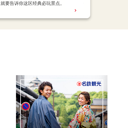
、外国旅客指名的烧肉名店「叙叙苑」，还
次就要告诉你这区经典必玩景点。
B 打造的巨大影像艺术，是观光客最爱的必访