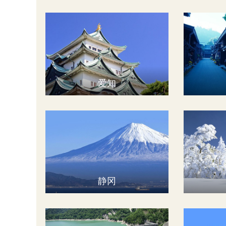
爱知
静冈