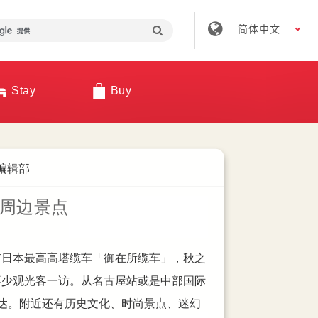
简体中文
Stay
Buy
an 编辑部
an 编辑部
an 编辑部
ei Galleria：购物、美
名古屋荣商圈夜晚好去处
周边景点
名古屋荣高效率逛街攻略ー
购物＋拍照」一次搞定的地方吗？ 走进
本的商家好像很早关，晚上不知道怎么安排
有日本最高高塔缆车「御在所缆车」，秋之
繁荣程度自然是不言而喻，小编整理出最完
商圈」，你会看到一座不断开出花朵的巨型
的时候呢！
不少观光客一访。从名古屋站或是中部国际
每家百货与店家的特色，让你快速筛选出适
 年诞生的新地标「Maruei Galleria」。
达。附近还有历史文化、时尚景点、迷幻