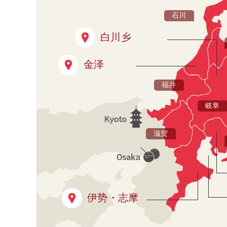
石川
白川乡
金泽
福井
岐阜
滋贺
伊势・志摩