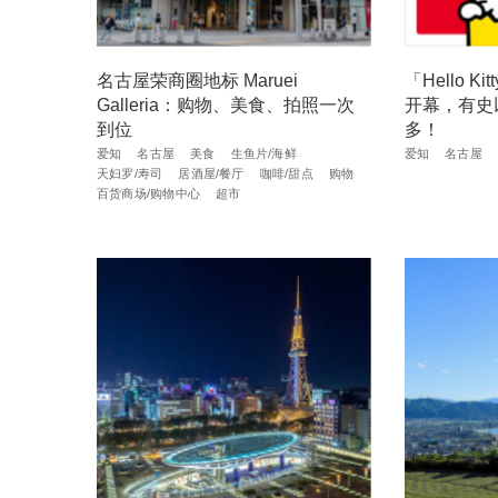
名古屋荣商圈地标 Maruei
「Hello 
Galleria：购物、美食、拍照一次
开幕，有史
到位
多！
爱知
名古屋
美食
生鱼片/海鲜
爱知
名古屋
天妇罗/寿司
居酒屋/餐厅
咖啡/甜点
购物
百货商场/购物中心
超市