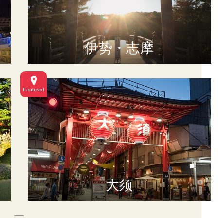
伊势・志摩
大须