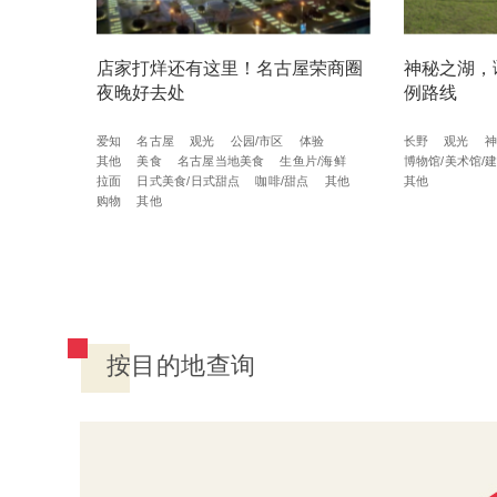
店家打烊还有这里！名古屋荣商圈
神秘之湖，
夜晚好去处
例路线
爱知
名古屋
观光
公园/市区
体验
长野
观光
神
其他
美食
名古屋当地美食
生鱼片/海鲜
博物馆/美术馆/
拉面
日式美食/日式甜点
咖啡/甜点
其他
其他
购物
其他
按目的地查询