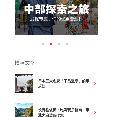
推荐文章
日本三大名泉「下吕温泉」的享
乐法
长野县饭田：吃喝玩乐指南，享
受大自然的疗愈