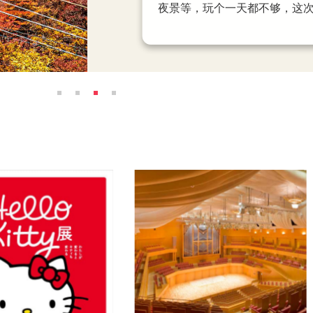
这里集结名古屋最大无印良品
夜景等，玩个一天都不够，这
能在街头免费欣赏 TeamLA
点之一。