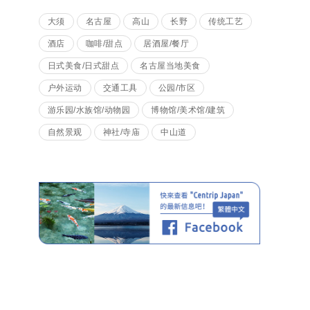
大须
名古屋
高山
长野
传统工艺
酒店
咖啡/甜点
居酒屋/餐厅
日式美食/日式甜点
名古屋当地美食
户外运动
交通工具
公园/市区
游乐园/水族馆/动物园
博物馆/美术馆/建筑
自然景观
神社/寺庙
中山道