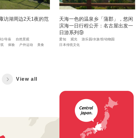
诹访湖周边2天1夜的范
天海一色的温泉乡「蒲郡」，悠闲
滨海一日行程公开：名古屋出发一
日游系列⑨
社/寺庙
自然景观
爱知
观光
游乐园/水族馆/动物园
建筑
体验
户外运动
美食
日本传统文化
View all