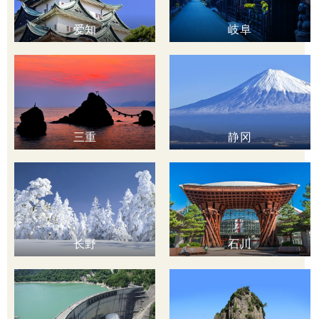
爱知
岐阜
三重
静冈
长野
石川