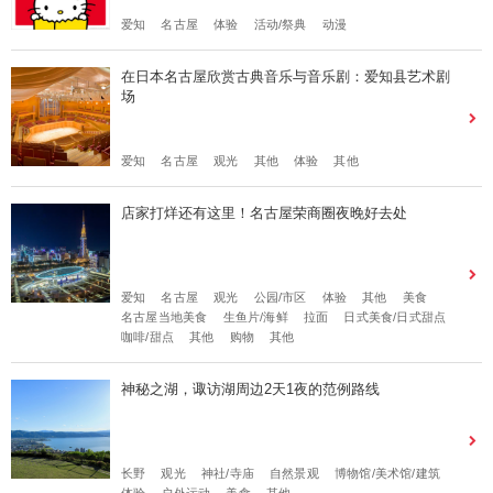
爱知
名古屋
体验
活动/祭典
动漫
在日本名古屋欣赏古典音乐与音乐剧：爱知县艺术剧
场
爱知
名古屋
观光
其他
体验
其他
店家打烊还有这里！名古屋荣商圈夜晚好去处
爱知
名古屋
观光
公园/市区
体验
其他
美食
名古屋当地美食
生鱼片/海鲜
拉面
日式美食/日式甜点
咖啡/甜点
其他
购物
其他
神秘之湖，诹访湖周边2天1夜的范例路线
长野
观光
神社/寺庙
自然景观
博物馆/美术馆/建筑