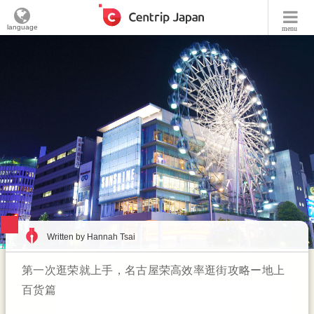
language
menu
Written by Hannah Tsai
第一次逛荣就上手，名古屋荣高效率逛街攻略ー地上
百货篇