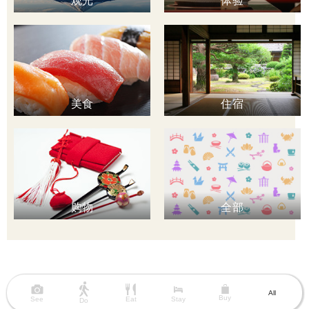
观光
体验
美食
住宿
购物
全部
All
Buy
See
Eat
Stay
Do