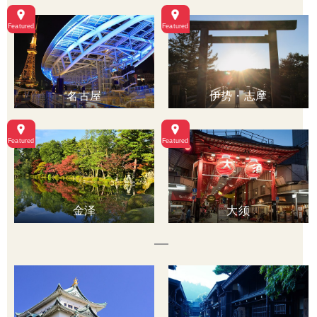
名古屋
伊势・志摩
金泽
大须