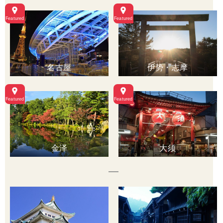
名古屋
伊势・志摩
金泽
大须