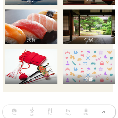
观光
体验
美食
住宿
购物
全部
All
Buy
See
Eat
Stay
Do