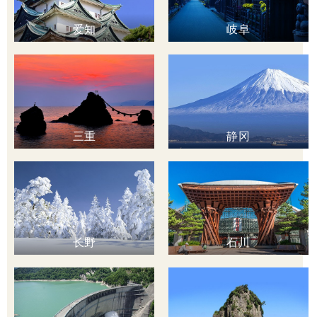
爱知
岐阜
三重
静冈
长野
石川