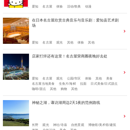
爱知
名古屋
体验
活动/祭典
动漫
在日本名古屋欣赏古典音乐与音乐剧：爱知县艺术剧
场
爱知
名古屋
观光
其他
体验
其他
店家打烊还有这里！名古屋荣商圈夜晚好去处
爱知
名古屋
观光
公园/市区
体验
其他
美食
名古屋当地美食
生鱼片/海鲜
拉面
日式美食/日式甜点
咖啡/甜点
其他
购物
其他
神秘之湖，诹访湖周边2天1夜的范例路线
长野
观光
神社/寺庙
自然景观
博物馆/美术馆/建筑