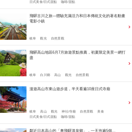
日式美食/日式甜點
咖啡/甜點
飛驒古川之旅―體驗充滿活力和日本傳統文化的著名動畫
電影小鎮
岐阜
觀光
自然景觀
飛驒高山地區6月7月旅遊景點推薦，初夏限定美景一網打
盡
岐阜
白川鄉
高山
觀光
自然景觀
漫遊高山市東山遊步道，半天看遍10座日式寺廟
岐阜
高山
觀光
神社/寺廟
自然景觀
美食
日式美食/日式甜點
咖啡/甜點
鄰近日本高山的「奧飛驒溫泉鄉」，一天泡遍5個...