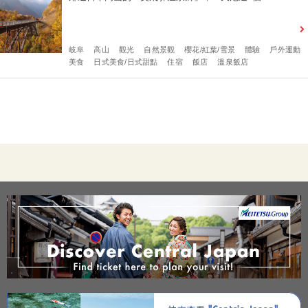
岐阜
高山
觀光
自然景觀
櫻花/紅葉/雪景
體驗
戶外運動
美食
日式美食/日式甜點
住宿
飯店
溫泉飯店