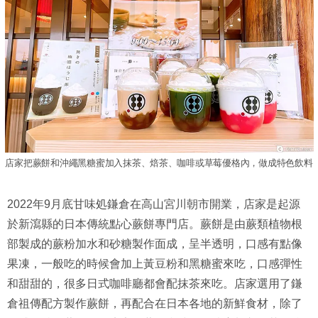
店家把蕨餅和沖繩黑糖蜜加入抹茶、焙茶、咖啡或草莓優格內，做成特色飲料
2022年9月底甘味処鎌倉在高山宮川朝市開業，店家是起源
於新瀉縣的日本傳統點心蕨餅專門店。蕨餅是由蕨類植物根
部製成的蕨粉加水和砂糖製作面成，呈半透明，口感有點像
果凍，一般吃的時候會加上黃豆粉和黑糖蜜來吃，口感彈性
和甜甜的，很多日式咖啡廳都會配抹茶來吃。店家選用了鎌
倉祖傳配方製作蕨餅，再配合在日本各地的新鮮食材，除了