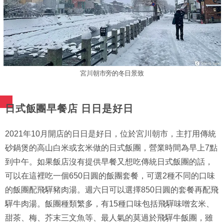
宮川朝市旁的冬日景致
日式飯團早餐店 日日是好日
2021年10月開店的日日是好日，位於宮川朝市，主打用傳統
砂鍋煲的高山白米或玄米做的日式飯團，營業時間為早上7點
到中午。如果飯店沒有提供早餐又想吃傳統日式飯團的話，
可以在這裡吃一個650日圓的飯團套餐，可選2種不同的口味
的飯團配飛驒豬肉湯。週六日可以選擇850日圓的套餐再配飛
驒牛肉湯。飯團種類繁多，有15種口味包括飛驒味噌玄米、
甜茶、梅、芥末三文魚等、最人氣的莫過於飛驒牛飯團，雖