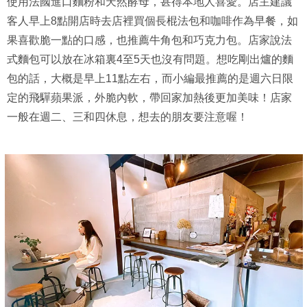
使用法國進口麵粉和天然酵母，甚得本地人喜愛。店主建議
客人早上8點開店時去店裡買個長棍法包和咖啡作為早餐，如
果喜歡脆一點的口感，也推薦牛角包和巧克力包。店家說法
式麵包可以放在冰箱裏4至5天也沒有問題。想吃剛出爐的麵
包的話，大概是早上11點左右，而小編最推薦的是週六日限
定的飛驒蘋果派，外脆內軟，帶回家加熱後更加美味！店家
一般在週二、三和四休息，想去的朋友要注意喔！