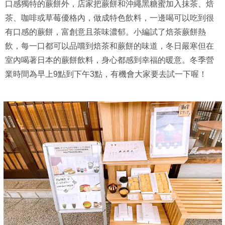
口感獨特的蕨餅外，店家把蕨餅和沖繩黑糖蜜加入抹茶、焙
茶、咖啡或草莓優格內，做成特色飲料，一邊喝可以吃到很
有口感的蕨餅，富創意且茶味濃郁。小編試了焙茶蕨餅熱
飲，每一口都可以品嚐到焙茶和蕨餅的味道，冬日嚴寒但在
室內喝著日本的蕨餅飲料，身心都感到幸福的暖意。冬季營
業時間為早上9點到下午3點，有機會大家要去試一下喔！