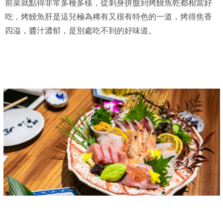
前菜就點得非常多種多樣，從刺身拼盤到烤鰻魚乾都相當好
吃，烤鰻魚肝是這兒極為稀有又很有特色的一道，烤得焦香
四溢，醬汁濃郁，是別處吃不到的好味道。