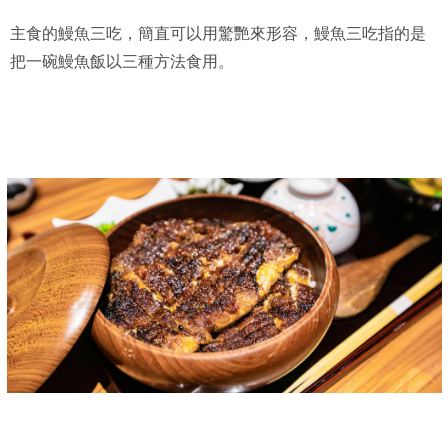
主食的鰻魚三吃，簡直可以用驚艷來形容，鰻魚三吃指的是
把一碗鰻魚飯以三種方法食用。