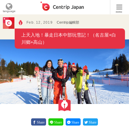
language
menu
Feb. 12, 2019
Centrip編輯部
上天入地！暴走日本中部玩雪記！（名古屋+白
川鄉+高山）
Share
Share
Share
Share