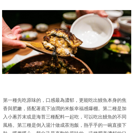
第一種先吃原味的，口感最為濃郁，更能吃出鰻魚本身的焦
香與肥嫩，搭配著底下油潤的米飯幸福感爆棚。第二種是加
入小蔥芥末或是海苔三種配料一起吃，可以吃出鰻魚的不同
風格。第三種是倒入湯汁做成茶泡飯，熱乎乎的一碗直接下