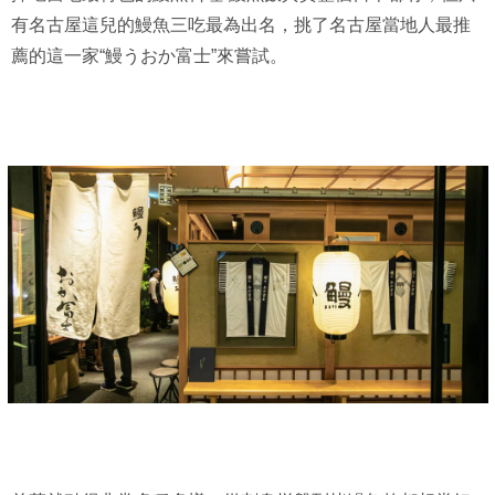
有名古屋這兒的鰻魚三吃最為出名，挑了名古屋當地人最推
薦的這一家“鰻うおか富士”來嘗試。