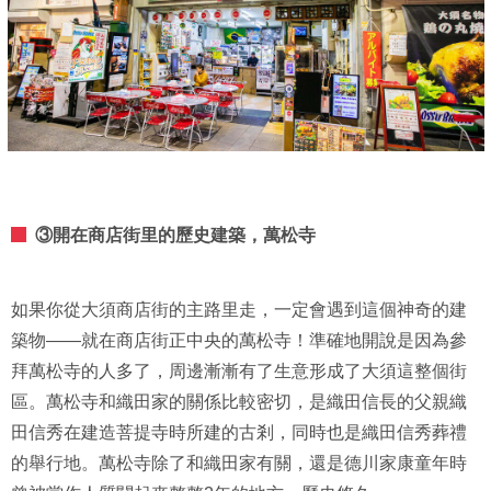
③開在商店街里的歷史建築，萬松寺
如果你從大須商店街的主路里走，一定會遇到這個神奇的建
築物——就在商店街正中央的萬松寺！準確地開說是因為參
拜萬松寺的人多了，周邊漸漸有了生意形成了大須這整個街
區。萬松寺和織田家的關係比較密切，是織田信長的父親織
田信秀在建造菩提寺時所建的古剎，同時也是織田信秀葬禮
的舉行地。萬松寺除了和織田家有關，還是德川家康童年時