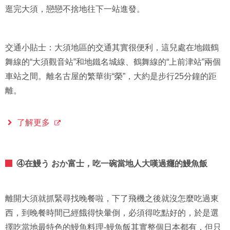
逛完大須，戀戀不捨地往下一站進發。
交通小貼士：大須地區的交通其實很便利，這兒處在地鐵鶴
舞線的“大須觀音站”和地鐵名城線、鶴舞線的“上前津站”兩個
車站之間。離名古屋的繁華街“榮”，大約是步行25分鐘的距
離。
了解更多
④在鰻う おか富士，吃一碗當地人大嘆過癮的鰻魚飯
離開大須就抓緊尋找晚餐啦，下了飛機之後就沒怎麼吃過東
西，到晚餐時間已經餓得快暈倒，必須得吃點好的，於是選
擇吃當地最特色的鰻魚料理-鰻魚飯其實整個日本都有，但只