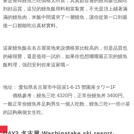
要是覺得鰻魚三吃價格太昂貴，其實點普通的鰻魚飯也能吃
到好品質，這兒的鰻魚飯用料相當紮實，不光是頂上鋪著滿
滿的鰻魚肉，米飯中間還夾了一層鰻魚，讓你從第一口到最
後一口都能吃出真材實料。
這家鰻魚飯在名古屋當地來說價格算比較高的，但是品質也
的確很贊，還是值得一試的，如果你也想嚐嚐最正宗的鰻魚
飯料理，強烈安利你來這家哦～
地址： 愛知県名古屋市中區栄1-6-15 禦園座タワー1F
價格參考：鰻魚三吃 4320円，正常份鰻魚丼 3400円。
一般正常份鰻魚丼足夠男生一個人吃飽，鰻魚三吃+一些小菜
的話夠兩個女生吃。
DAY2 名古屋-Washigatake ski resort-