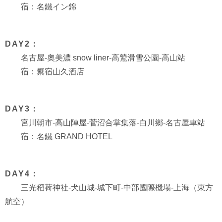
宿：名鐵イン錦
DAY2：
名古屋-奧美濃 snow liner-高鷲滑雪公園-高山站
宿：禦宿山久酒店
DAY3：
宮川朝市-高山陣屋-菅沼合掌集落-白川鄉-名古屋車站
宿：名鐵 GRAND HOTEL
DAY4：
三光稻荷神社-犬山城-城下町-中部國際機場-上海（東方
航空）