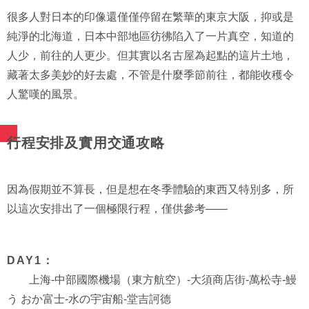
很多人對日本的印像還僅僅停留在繁華的東京大阪，抑或是
純淨的北海道，日本中部地區彷彿陷入了一片真空，知道的
人少，前往的人更少。但其實以名古屋為起點的這片土地，
藏著太多美妙的好去處，不管是什麼季節前往，都能收穫令
人驚嘆的風景。
行程安排及實用交通攻略
因為假期並不算長，但是想在冬季體驗的東西又特別多，所
以這次安排出了一個極限行程，僅供參考——
DAY1：
上海-中部國際機場（東方航空）-大須商店街-萬松寺-鰻
う おか富士-水の宇宙船-堂吉訶德