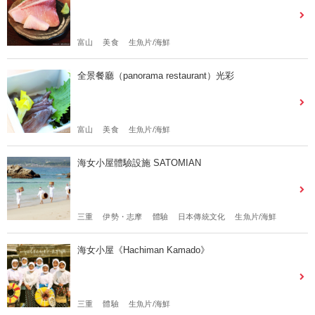
富山
美食
生魚片/海鮮
全景餐廳（panorama restaurant）光彩
富山
美食
生魚片/海鮮
海女小屋體驗設施 SATOMIAN
三重
伊勢・志摩
體驗
日本傳統文化
生魚片/海鮮
海女小屋《Hachiman Kamado》
三重
體驗
生魚片/海鮮