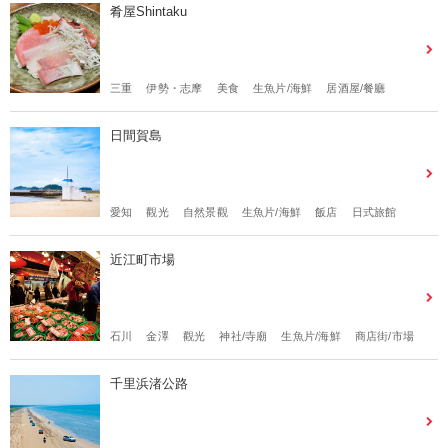
肴屋Shintaku
三重
伊勢・志摩
美食
生魚片/海鮮
居酒屋/餐廳
日間賀島
愛知
觀光
自然景觀
生魚片/海鮮
飯店
日式旅館
近江町市場
石川
金澤
觀光
神社/寺廟
生魚片/海鮮
商店街/市場
千里浜渚公路