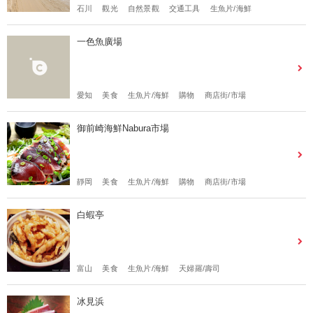
石川
觀光
自然景觀
交通工具
生魚片/海鮮
一色魚廣場
愛知
美食
生魚片/海鮮
購物
商店街/市場
御前崎海鮮Nabura市場
靜岡
美食
生魚片/海鮮
購物
商店街/市場
白蝦亭
富山
美食
生魚片/海鮮
天婦羅/壽司
冰見浜