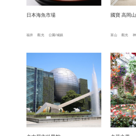
日本海魚市場
國寶 高岡
福井
觀光
公園/城鎮
富山
觀光
神