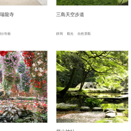
山瑞龍寺
三島天空步道
社/寺廟
靜岡
觀光
自然景觀