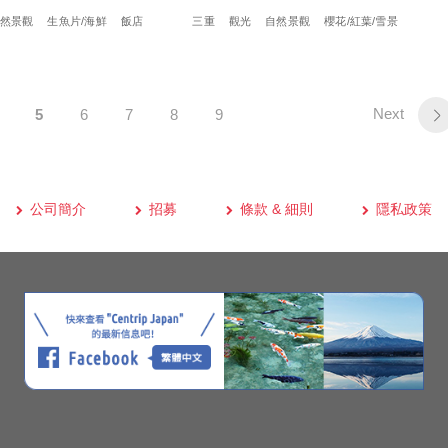
然景觀
生魚片/海鮮
飯店
三重
觀光
自然景觀
櫻花/紅葉/雪景
Next
5
6
7
8
9
公司簡介
招募
條款 & 細則
隱私政策