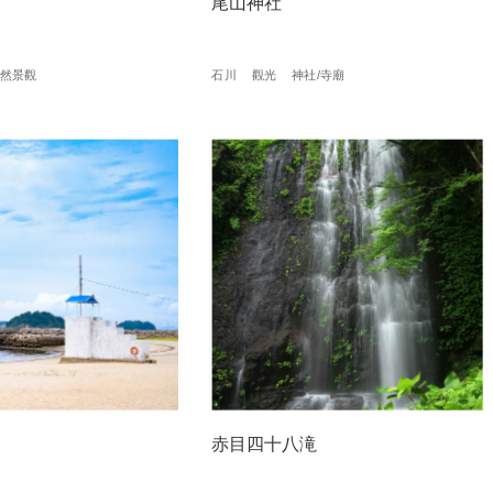
尾山神社
然景觀
石川
觀光
神社/寺廟
赤目四十八滝