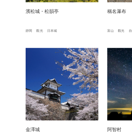
濱松城・松韻亭
稱名瀑布
靜岡
觀光
日本城
富山
觀光
自
金澤城
阿智村