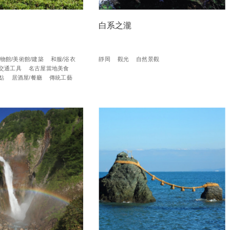
白系之瀧
物館/美術館/建築
和服/浴衣
靜岡
觀光
自然景觀
交通工具
名古屋當地美食
點
居酒屋/餐廳
傳統工藝