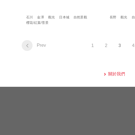
石川
金澤
觀光
日本城
自然景觀
長野
觀光
自
櫻花/紅葉/雪景
Prev
1
2
3
4
關於我們