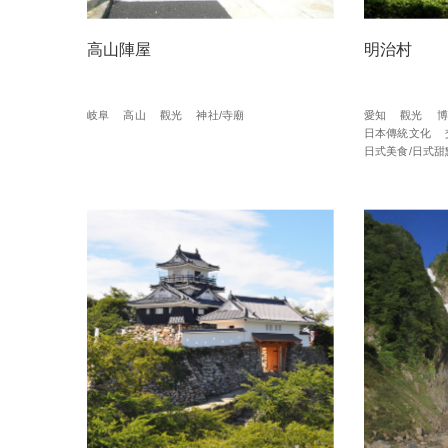
高山陣屋
明治村
岐阜
高山
觀光
神社/寺廟
愛知
觀光
博
日本傳統文化
日式美食/日式甜