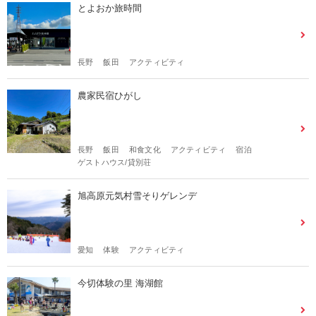
とよおか旅時間
長野
飯田
アクティビティ
農家民宿ひがし
長野
飯田
和食文化
アクティビティ
宿泊
ゲストハウス/貸別荘
旭高原元気村雪そりゲレンデ
愛知
体験
アクティビティ
今切体験の里 海湖館