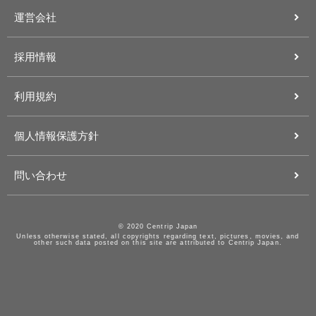
運営会社
採用情報
利用規約
個人情報保護方針
問い合わせ
© 2020 Centrip Japan
Unless otherwise stated, all copyrights regarding text, pictures, movies, and
other such data posted on this site are attributed to Centrip Japan.