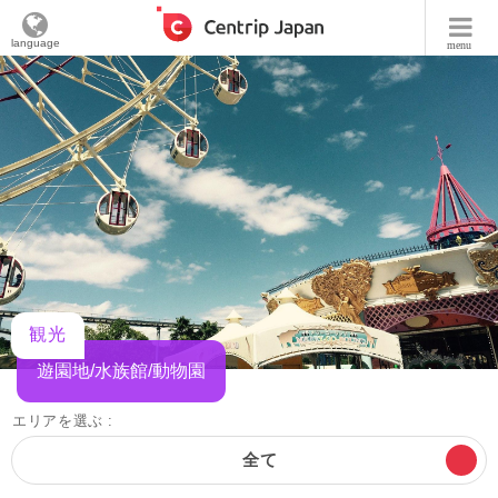
language
menu
観光
遊園地/水族館/動物園
エリアを選ぶ :
全て