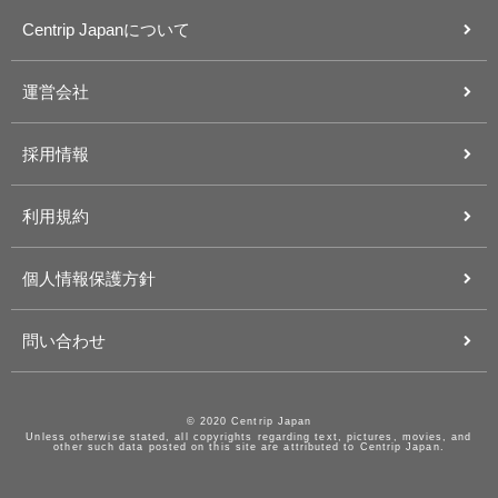
Centrip Japanについて
運営会社
採用情報
利用規約
個人情報保護方針
問い合わせ
© 2020 Centrip Japan
Unless otherwise stated, all copyrights regarding text, pictures, movies, and
other such data posted on this site are attributed to Centrip Japan.