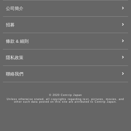
公司簡介
招募
條款 & 細則
隱私政策
聯絡我們
© 2020 Centrip Japan
Unless otherwise stated, all copyrights regarding text, pictures, movies, and
other such data posted on this site are attributed to Centrip Japan.