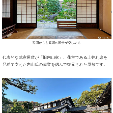
客間からも庭園の風景が楽しめる
代表的な武家屋敷が「旧内山家」。藩主である土井利忠を
兄弟で支えた内山氏の偉業を偲んで復元された屋敷です。