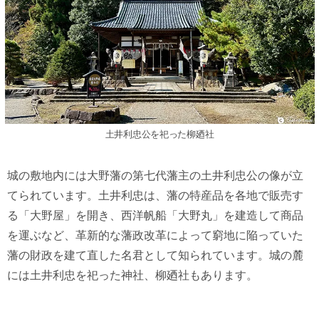
土井利忠公を祀った柳廼社
城の敷地内には大野藩の第七代藩主の土井利忠公の像が立
てられています。土井利忠は、藩の特産品を各地で販売す
る「大野屋」を開き、西洋帆船「大野丸」を建造して商品
を運ぶなど、革新的な藩政改革によって窮地に陥っていた
藩の財政を建て直した名君として知られています。城の麓
には土井利忠を祀った神社、柳廼社もあります。