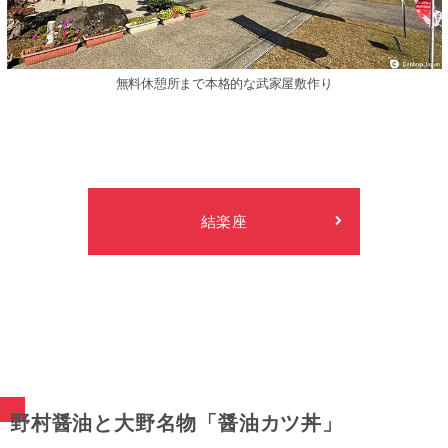
無料休憩所まで本格的な武家屋敷作り
結楽座
野村醤油と大野名物「醤油カツ丼」