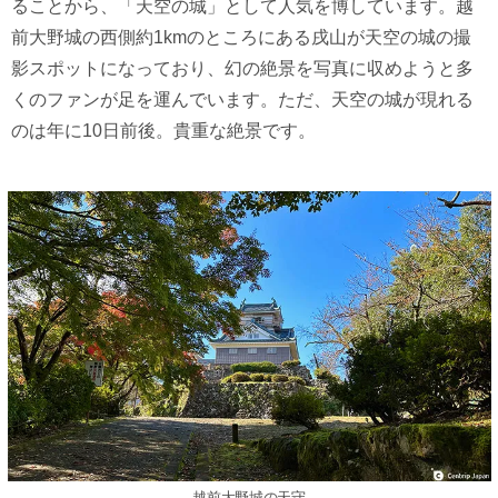
ることから、「天空の城」として人気を博しています。越
前大野城の西側約1kmのところにある戌山が天空の城の撮
影スポットになっており、幻の絶景を写真に収めようと多
くのファンが足を運んでいます。ただ、天空の城が現れる
のは年に10日前後。貴重な絶景です。
越前大野城の天守