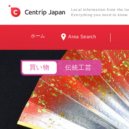
Local information from the lo
Everything you need to know 
ホーム
Area Search
買い物
伝統工芸