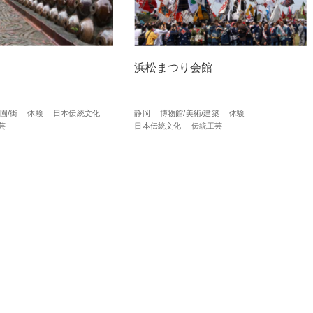
浜松まつり会館
園/街
体験
日本伝統文化
静岡
博物館/美術/建築
体験
芸
日本伝統文化
伝統工芸