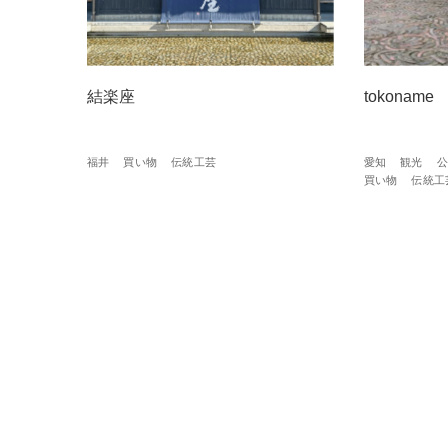
結楽座
tokoname
福井
買い物
伝統工芸
愛知
観光
公
買い物
伝統工