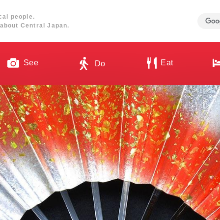
cal people.
about Central Japan.
See
Eat
Do