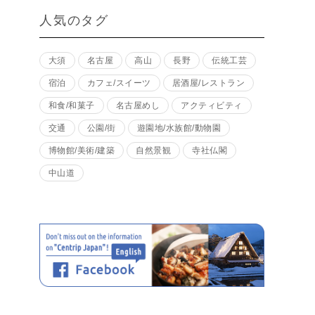
人気のタグ
大須
名古屋
高山
長野
伝統工芸
宿泊
カフェ/スイーツ
居酒屋/レストラン
和食/和菓子
名古屋めし
アクティビティ
交通
公園/街
遊園地/水族館/動物園
博物館/美術/建築
自然景観
寺社仏閣
中山道