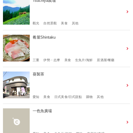
Tsuchiya農場
觀光
自然景觀
美食
其他
肴屋Shintaku
三重
伊勢・志摩
美食
生魚片/海鮮
居酒屋/餐廳
葵製茶
愛知
美食
日式美食/日式甜點
購物
其他
一色魚廣場