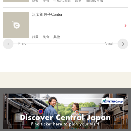
愛知
美食
生魚片/海鮮
購物
商店街/市場
浜太郎餃子Center
靜岡
美食
其他
Prev
Next