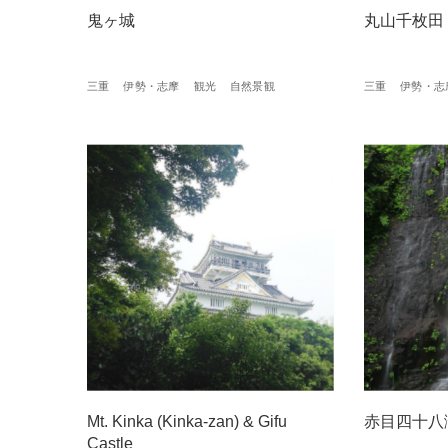
鬼ヶ城
丸山千枚田
三重
伊勢・志摩
観光
自然景観
三重
伊勢・志
Mt. Kinka (Kinka-zan) & Gifu
赤目四十八
Castle