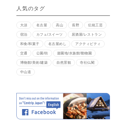
人気のタグ
大須
名古屋
高山
長野
伝統工芸
宿泊
カフェ/スイーツ
居酒屋/レストラン
和食/和菓子
名古屋めし
アクティビティ
交通
公園/街
遊園地/水族館/動物園
博物館/美術/建築
自然景観
寺社仏閣
中山道