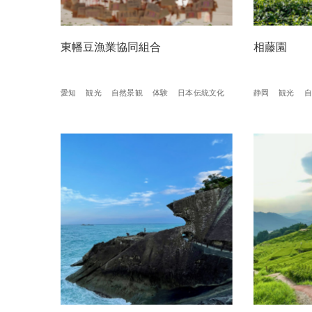
東幡豆漁業協同組合
相藤園
愛知
観光
自然景観
体験
日本伝統文化
静岡
観光
自