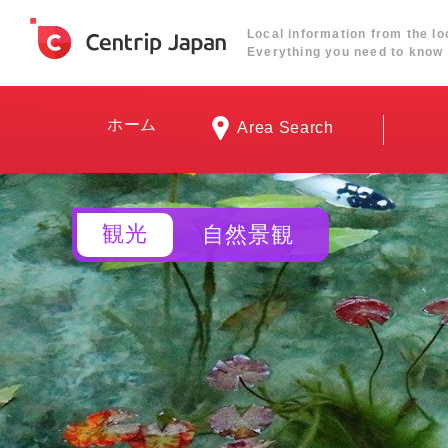
Local information from the lo
Everything you need to know 
ホーム
Area Search
観光
自然景観