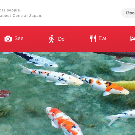
cal people.
about Central Japan.
See
Eat
Do