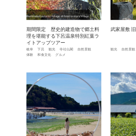
期間限定 歴史的建造物で郷土料
武家屋敷 
理を堪能する下呂温泉特別紅葉ラ
イトアップツアー
岐阜
下呂
観光
寺社仏閣
自然景観
観光
自然景観
体験
和食文化
グルメ