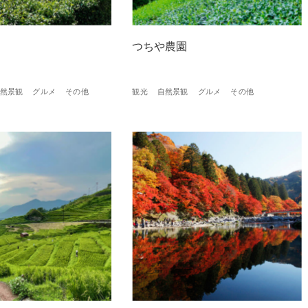
つちや農園
然景観
グルメ
その他
観光
自然景観
グルメ
その他