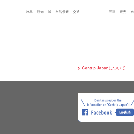
岐阜
観光
城
自然景観
交通
三重
観光
自
Centrip Japanについて