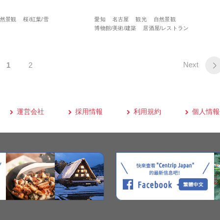
然景観
桜/紅葉/雪
愛知
名古屋
観光
自然景観
博物館/美術/建築
居酒屋/レストラン
Next
1
2
運営会社
採用情報
利用規約
個人情報