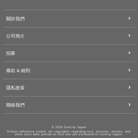
關於我們
公司簡介
招募
條款 & 細則
隱私政策
聯絡我們
© 2020 Centrip Japan
Unless otherwise stated, all copyrights regarding text, pictures, movies, and
other such data posted on this site are attributed to Centrip Japan.