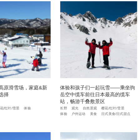
高原滑雪场，家庭&新
体验和孩子们一起玩雪——乘坐驹
选择
岳空中缆车前往日本最高的缆车
站，畅游千叠敷景区
花/红叶/雪景
体验
长野
观光
自然景观
樱花/红叶/雪景
体验
户外运动
美食
日式美食/日式甜点