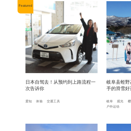
日本自驾去！从预约到上路流程一
岐阜县蛭野
次告诉你
手的滑雪好
爱知
体验
交通工具
岐阜
观光
樱
户外运动