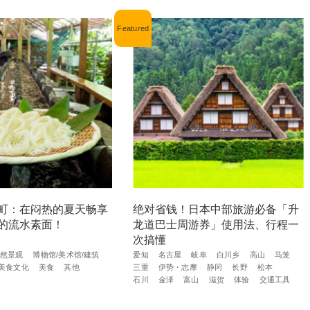
町：在闷热的夏天畅享
绝对省钱！日本中部旅游必备「升
的流水素面！
龙道巴士周游券」使用法、行程一
次搞懂
然景观
博物馆/美术馆/建筑
爱知
名古屋
岐阜
白川乡
高山
马笼
美食文化
美食
其他
三重
伊势・志摩
静冈
长野
松本
石川
金泽
富山
滋贺
体验
交通工具