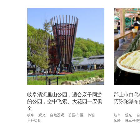
岐阜清流里山公园，适合亲子同游
郡上市白鸟
的公园，空中飞索、大花园一应俱
阿弥陀瀑布
全
岐阜
观光
自然景观
公园/市区
体验
岐阜
观光
自
户外运动
体验
日本传统