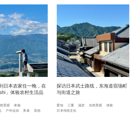
到日本农家住一晚，在
探访日本武士路线，东海道宿场町
ashi」体验农村生活品
与街道之旅
然景观
体验
爱知
三重
滋贺
自然景观
体验
化
户外运动
美食
其他
日本传统文化