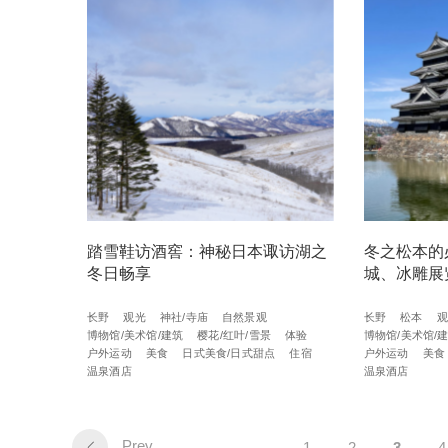
踏雪鞋访酒窖：神秘日本诹访湖之
冬之松本的
冬日畅享
城、冰雕展
长野
观光
神社/寺庙
自然景观
长野
松本
观
博物馆/美术馆/建筑
樱花/红叶/雪景
体验
博物馆/美术馆/
户外运动
美食
日式美食/日式甜点
住宿
户外运动
美食
温泉酒店
温泉酒店
Prev
1
2
3
4