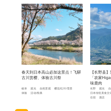
春天到日本高山必加这景点！飞驒
【长野县】
古川赏樱、体验古川祭
「农家Hig
味鹿肉
岐阜
观光
自然景观
樱花/红叶/雪景
长野
观光
自
体验
活动/祭典
日本传统美食文
住宿
酒店