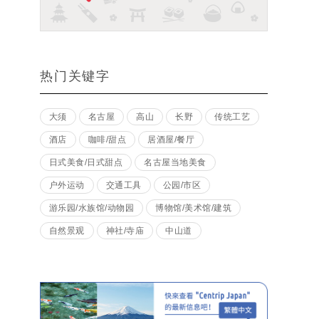
热门关键字
大须
名古屋
高山
长野
传统工艺
酒店
咖啡/甜点
居酒屋/餐厅
日式美食/日式甜点
名古屋当地美食
户外运动
交通工具
公园/市区
游乐园/水族馆/动物园
博物馆/美术馆/建筑
自然景观
神社/寺庙
中山道