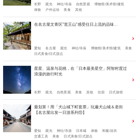
长野
观光
神社/寺庙
自然景观
博物馆/美术馆/建筑
体验
户外运动
美食
其他
在名古屋文青区"觉王山"感受往日上流的品味...
爱知
名古屋
观光
神社/寺庙
博物馆/美术馆/建筑
美食
日式美食/日式甜点
星星、温泉与花桃，在「日本最美星空」阿智村度过
浪漫的旅行时光
长野
观光
自然景观
美食
其他
住宿
日式旅馆
最划算！用「犬山城下町套票」玩遍犬山城＆老街
【名古屋出发一日游系列⑪】
爱知
观光
神社/寺庙
日本城
体验
和服/浴衣
交通工具
美食
日式美食/日式甜点