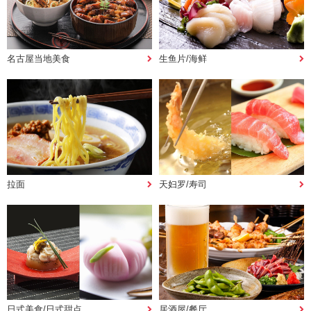
名古屋当地美食
生鱼片/海鲜
拉面
天妇罗/寿司
日式美食/日式甜点
居酒屋/餐厅