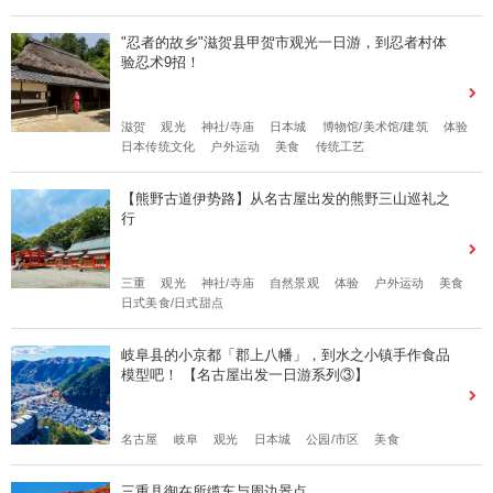
"忍者的故乡"滋贺县甲贺市观光一日游，到忍者村体
验忍术9招！
滋贺
观光
神社/寺庙
日本城
博物馆/美术馆/建筑
体验
日本传统文化
户外运动
美食
传统工艺
【熊野古道伊势路】从名古屋出发的熊野三山巡礼之
行
三重
观光
神社/寺庙
自然景观
体验
户外运动
美食
日式美食/日式甜点
岐阜县的小京都「郡上八幡」，到水之小镇手作食品
模型吧！ 【名古屋出发一日游系列③】
名古屋
岐阜
观光
日本城
公园/市区
美食
三重县御在所缆车与周边景点