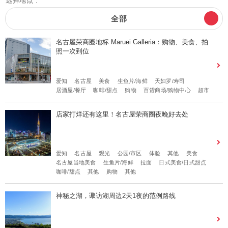
选择地点 :
全部
名古屋荣商圈地标 Maruei Galleria：购物、美食、拍
照一次到位
爱知
名古屋
美食
生鱼片/海鲜
天妇罗/寿司
居酒屋/餐厅
咖啡/甜点
购物
百货商场/购物中心
超市
店家打烊还有这里！名古屋荣商圈夜晚好去处
爱知
名古屋
观光
公园/市区
体验
其他
美食
名古屋当地美食
生鱼片/海鲜
拉面
日式美食/日式甜点
咖啡/甜点
其他
购物
其他
神秘之湖，诹访湖周边2天1夜的范例路线