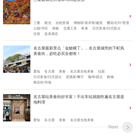
三重
观光
自然景观
博物馆/美术馆/建筑
樱花/红叶/雪景
公园/市区
体验
交通工具
美食
日式美食/日式甜点
住宿
温泉酒店
名古屋最新景点「金鯱横丁」，名古屋城旁的下町风
美食街，必吃必买全都有！
爱知
名古屋
美食
名古屋当地美食
拉面
日式美食/日式甜点
居酒屋/餐厅
咖啡/甜点
购物
商店街/市场
名古屋站美食街好丰富！不出车站就能吃遍名古屋道
地料理
爱知
名古屋
美食
名古屋当地美食
Next