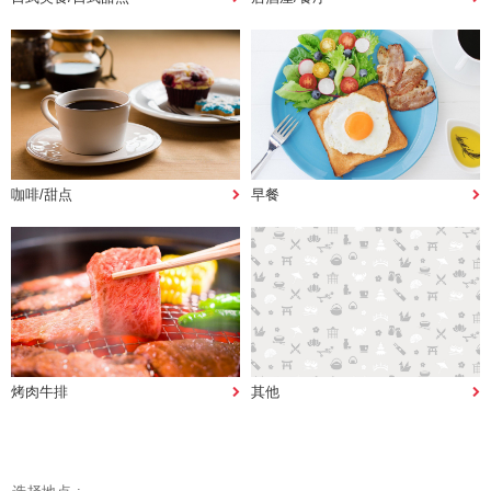
咖啡/甜点
早餐
烤肉牛排
其他