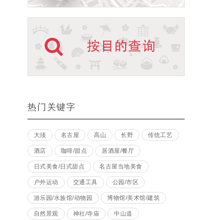
热门关键字
大须
名古屋
高山
长野
传统工艺
酒店
咖啡/甜点
居酒屋/餐厅
日式美食/日式甜点
名古屋当地美食
户外运动
交通工具
公园/市区
游乐园/水族馆/动物园
博物馆/美术馆/建筑
自然景观
神社/寺庙
中山道