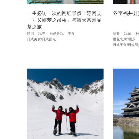
一生必访一次的网红景点！静冈县
冬季福井县
「寸又峡梦之吊桥」与露天茶园品
茶之旅
静冈
观光
自然景观
美食
福井
观光
神
日式美食/日式甜点
樱花/红叶/雪景
日式美食/日式甜