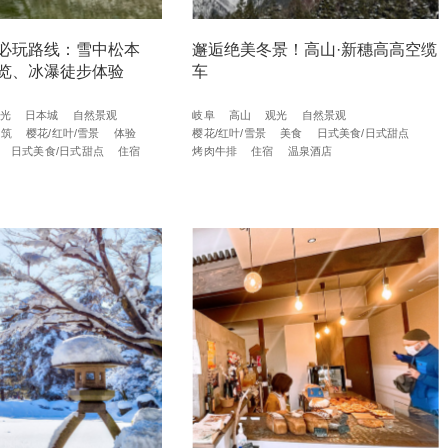
必玩路线：雪中松本
邂逅绝美冬景！高山·新穗高高空缆
览、冰瀑徒步体验
车
光
日本城
自然景观
岐阜
高山
观光
自然景观
建筑
樱花/红叶/雪景
体验
樱花/红叶/雪景
美食
日式美食/日式甜点
日式美食/日式甜点
住宿
烤肉牛排
住宿
温泉酒店