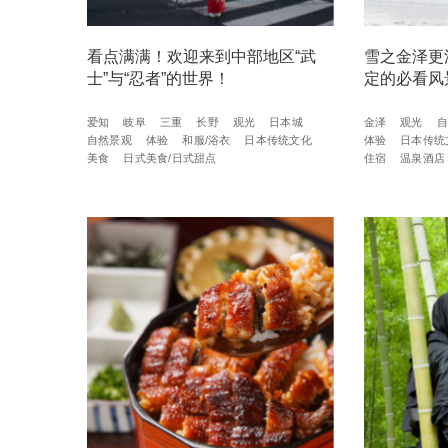
看点满满！欢迎来到中部地区“武
雪之金泽更
士”与“忍者”的世界！
定的必看风
爱知
岐阜
三重
长野
观光
日本城
金泽
观光
自
自然景观
体验
和服/浴衣
日本传统文化
体验
日本传统
美食
日式美食/日式甜点
住宿
温泉酒店