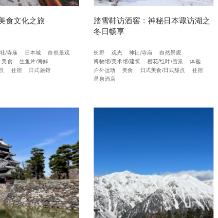
美食文化之旅
踏雪鞋访酒窖：神秘日本诹访湖之
冬日畅享
社/寺庙
日本城
自然景观
长野
观光
神社/寺庙
自然景观
美食
生鱼片/海鲜
博物馆/美术馆/建筑
樱花/红叶/雪景
体验
点
住宿
日式旅馆
户外运动
美食
日式美食/日式甜点
住宿
温泉酒店