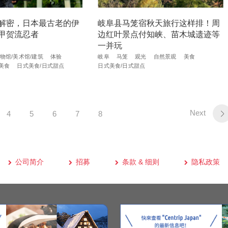
解密，日本最古老的伊
岐阜县马笼宿秋天旅行这样排！周
甲贺流忍者
边红叶景点付知峡、苗木城遗迹等
一并玩
物馆/美术馆/建筑
体验
岐阜
马笼
观光
自然景观
美食
美食
日式美食/日式甜点
日式美食/日式甜点
Next
4
5
6
7
8
公司简介
招募
条款 & 细则
隐私政策