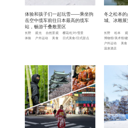
体验和孩子们一起玩雪——乘坐驹
冬之松本的
岳空中缆车前往日本最高的缆车
城、冰雕展
站，畅游千叠敷景区
长野
观光
自然景观
樱花/红叶/雪景
长野
松本
观
体验
户外运动
美食
日式美食/日式甜点
博物馆/美术馆/
户外运动
美食
温泉酒店