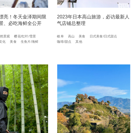
漂亮！冬天金泽期间限
2023年日本高山旅游，必访最新人
景、必吃海鲜全公开
气店铺总整理
然景观
樱花/红叶/雪景
岐阜
高山
美食
日式美食/日式甜点
文化
美食
生鱼片/海鲜
咖啡/甜点
其他