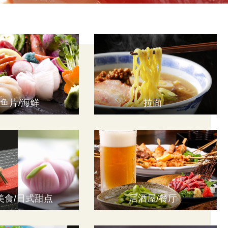
鱼片/海鲜
拉面
美食/日式甜点
居酒屋/餐厅