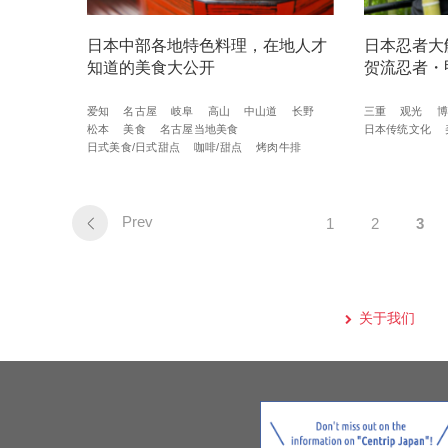
日本中部各地特色料理，在地人才
日本忍者大
知道的美食大公开
贺流忍者・
爱知
名古屋
岐阜
高山
中山道
长野
三重
观光
博
松本
美食
名古屋当地美食
日本传统文化
日式美食/日式甜点
咖啡/甜点
烤肉牛排
Prev
1
2
3
关于我们