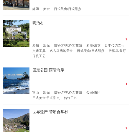
静冈
美食
日式美食/日式甜点
明治村
爱知
观光
博物馆/美术馆/建筑
和服/浴衣
日本传统文化
交通工具
名古屋当地美食
日式美食/日式甜点
居酒屋/餐厅
传统工艺
国定公园 雨晴海岸
富山
观光
博物馆/美术馆/建筑
公园/市区
日式美食/日式甜点
传统工艺
世界遗产 菅沼合掌村