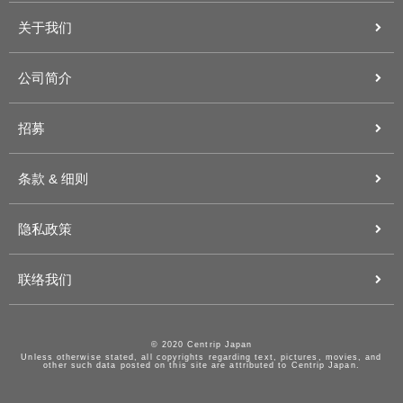
关于我们
公司简介
招募
条款 & 细则
隐私政策
联络我们
© 2020 Centrip Japan
Unless otherwise stated, all copyrights regarding text, pictures, movies, and
other such data posted on this site are attributed to Centrip Japan.