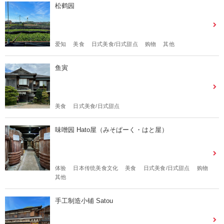
松鹤园
爱知
美食
日式美食/日式甜点
购物
其他
鱼寅
美食
日式美食/日式甜点
味噌园 Hato屋（みそぱーく・はと屋）
体验
日本传统美食文化
美食
日式美食/日式甜点
购物
其他
手工制造小铺 Satou