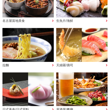
名古屋當地美食
生魚片/海鮮
拉麵
天婦羅/壽司
日式美食/日式甜點
居酒屋/餐廳