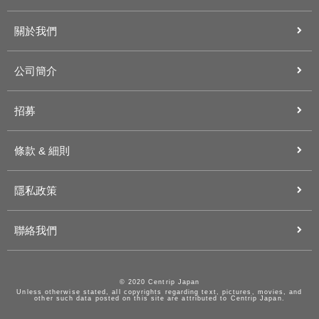
關於我們
公司簡介
招募
條款 & 細則
隱私政策
聯絡我們
© 2020 Centrip Japan
Unless otherwise stated, all copyrights regarding text, pictures, movies, and
other such data posted on this site are attributed to Centrip Japan.