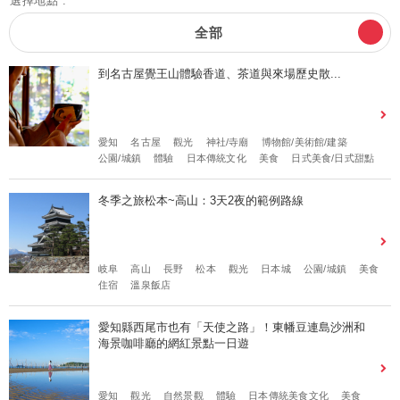
選擇地點 :
全部
到名古屋覺王山體驗香道、茶道與來場歷史散...
愛知
名古屋
觀光
神社/寺廟
博物館/美術館/建築
公園/城鎮
體驗
日本傳統文化
美食
日式美食/日式甜點
冬季之旅松本~高山：3天2夜的範例路線
岐阜
高山
長野
松本
觀光
日本城
公園/城鎮
美食
住宿
溫泉飯店
愛知縣西尾市也有「天使之路」！東幡豆連島沙洲和
海景咖啡廳的網紅景點一日遊
愛知
觀光
自然景觀
體驗
日本傳統美食文化
美食