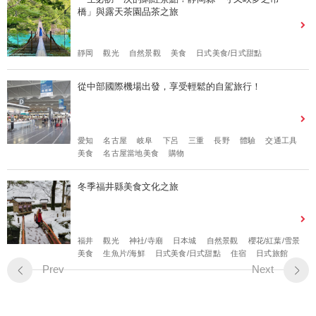
橋」與露天茶園品茶之旅
靜岡
觀光
自然景觀
美食
日式美食/日式甜點
從中部國際機場出發，享受輕鬆的自駕旅行！
愛知
名古屋
岐阜
下呂
三重
長野
體驗
交通工具
美食
名古屋當地美食
購物
冬季福井縣美食文化之旅
福井
觀光
神社/寺廟
日本城
自然景觀
櫻花/紅葉/雪景
美食
生魚片/海鮮
日式美食/日式甜點
住宿
日式旅館
Prev
Next