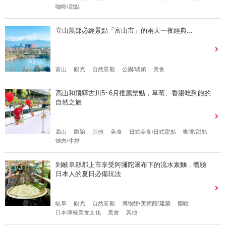
咖啡/甜點
立山黑部必經景點「富山市」的兩天一夜經典...
富山
觀光
自然景觀
公園/城鎮
美食
高山和飛驒古川5~6月推薦景點，草莓、香腸吃到飽的
自然之旅
高山
體驗
其他
美食
日式美食/日式甜點
咖啡/甜點
燒肉/牛排
到岐阜縣郡上市享受阿彌陀瀑布下的流水素麵，體驗
日本人的夏日必備玩法
岐阜
觀光
自然景觀
博物館/美術館/建築
體驗
日本傳統美食文化
美食
其他