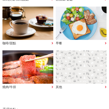
咖啡/甜點
早餐
燒肉/牛排
其他