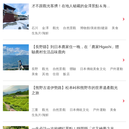
才不跟觀光客擠！在地人秘藏的金澤景點＆海...
石川
金澤
觀光
自然景觀
博物館/美術館/建築
美食
生魚片/海鮮
【長野縣】到日本農家住一晚，在「農家Higashi」體
驗農村生活品味鹿肉
長野
觀光
自然景觀
體驗
日本傳統美食文化
戶外運動
美食
其他
住宿
飯店
【熊野古道伊勢路】松本峠和熊野市的世界遺產觀光
之旅
三重
觀光
自然景觀
日本傳統文化
戶外運動
美食
生魚片/海鮮
一生必訪一次的網紅景點！靜岡縣「寸又峽夢之吊