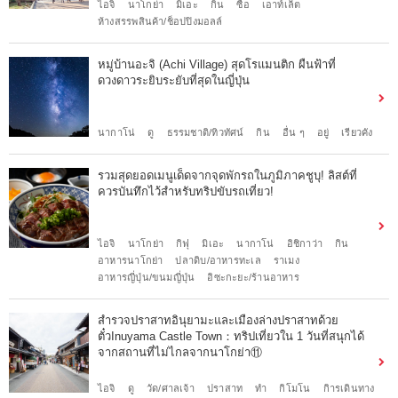
ไอจิ
นาโกย่า
มิเอะ
กิน
ซื้อ
เอาท์เล็ต
ห้างสรรพสินค้า/ช็อปปิงมอลล์
หมู่บ้านอะจิ (Achi Village) สุดโรแมนติก ผืนฟ้าที่
ดวงดาวระยิบระยับที่สุดในญี่ปุ่น
นากาโน่
ดู
ธรรมชาติ/ทิวทัศน์
กิน
อื่น ๆ
อยู่
เรียวคัง
รวมสุดยอดเมนูเด็ดจากจุดพักรถในภูมิภาคชูบุ! ลิสต์ที่
ควรบันทึกไว้สำหรับทริปขับรถเที่ยว!
ไอจิ
นาโกย่า
กิฟุ
มิเอะ
นากาโน่
อิชิกาว่า
กิน
อาหารนาโกย่า
ปลาดิบ/อาหารทะเล
ราเมง
อาหารญี่ปุ่น/ขนมญี่ปุ่น
อิซะกะยะ/ร้านอาหาร
สำรวจปราสาทอินุยามะและเมืองล่างปราสาทด้วย
ตั๋วInuyama Castle Town：ทริปเที่ยวใน 1 วันที่สนุกได้
จากสถานที่ไม่ไกลจากนาโกย่า⑪
ไอจิ
ดู
วัด/ศาลเจ้า
ปราสาท
ทำ
กิโมโน
กิารเดินทาง