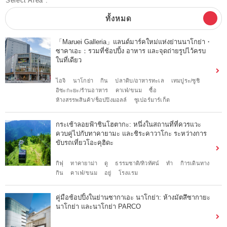
Select Area :
ทั้งหมด
「Maruei Galleria」แลนด์มาร์คใหม่แห่งย่านนาโกย่า・
ซาคาเอะ：รวมที่ช้อปปิ้ง อาหาร และจุดถ่ายรูปไว้ครบ
ในที่เดียว
ไอจิ
นาโกย่า
กิน
ปลาดิบ/อาหารทะเล
เทมปูระ/ซูชิ
อิซะกะยะ/ร้านอาหาร
คาเฟ่/ขนม
ซื้อ
ห้างสรรพสินค้า/ช็อปปิงมอลล์
ซูเปอร์มาร์เก็ต
กระเช้าลอยฟ้าชินโฮตากะ: หนึ่งในสถานที่ที่ควรแวะ
ควบคู่ไปกับทาคายามะ และชิระคาวาโกะ ระหว่างการ
ขับรถเที่ยวโอะคุฮิดะ
กิฟุ
ทาคายาม่า
ดู
ธรรมชาติ/ทิวทัศน์
ทำ
กิารเดินทาง
กิน
คาเฟ่/ขนม
อยู่
โรงแรม
คู่มือช้อปปิ้งในย่านซากาเอะ นาโกย่า: ห้างมัตสึซากายะ
นาโกย่า และนาโกย่า PARCO