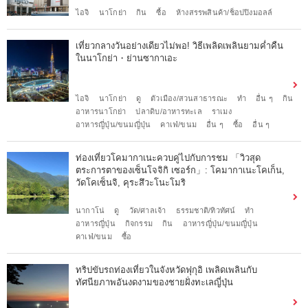
ไอจิ
นาโกย่า
กิน
ซื้อ
ห้างสรรพสินค้า/ช็อปปิงมอลล์
เที่ยวกลางวันอย่างเดียวไม่พอ! วิธีเพลิดเพลินยามค่ำคืน
ในนาโกย่า・ย่านซากาเอะ
ไอจิ
นาโกย่า
ดู
ตัวเมือง/สวนสาธารณะ
ทำ
อื่น ๆ
กิน
อาหารนาโกย่า
ปลาดิบ/อาหารทะเล
ราเมง
อาหารญี่ปุ่น/ขนมญี่ปุ่น
คาเฟ่/ขนม
อื่น ๆ
ซื้อ
อื่น ๆ
ท่องเที่ยวโคมากาเนะควบคู่ไปกับการชม 「วิวสุด
ตระการตาของเซ็นโจจิกิ เซอร์ก」: โคมากาเนะโคเก็น,
วัดโคเซ็นจิ, คุระสึวะโนะโมริ
นากาโน่
ดู
วัด/ศาลเจ้า
ธรรมชาติ/ทิวทัศน์
ทำ
อาหารญี่ปุ่น
กิจกรรม
กิน
อาหารญี่ปุ่น/ขนมญี่ปุ่น
คาเฟ่/ขนม
ซื้อ
ทริปขับรถท่องเที่ยวในจังหวัดฟุกุอิ เพลิดเพลินกับ
ทัศนียภาพอันงดงามของชายฝั่งทะเลญี่ปุ่น