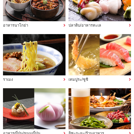
อาหารนาโกย่า
ปลาดิบ/อาหารทะเล
ราเมง
เทมปูระ/ซูชิ
อาหารญี่ปุ่น/ขนมญี่ปุ่น
อิซะกะยะ/ร้านอาหาร