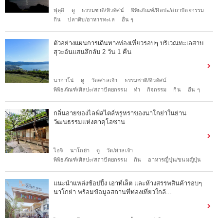
ฟุคุอิ
ดู
ธรรมชาติ/ทิวทัศน์
พิพิธภัณฑ์/ศิลปะ/สถาปัตยกรรม
กิน
ปลาดิบ/อาหารทะเล
อื่น ๆ
ตัวอย่างแผนการเดินทางท่องเที่ยวรอบๆ บริเวณทะเลสาบ
สุวะอันแสนลึกลับ 2 วัน 1 คืน
นากาโน่
ดู
วัด/ศาลเจ้า
ธรรมชาติ/ทิวทัศน์
พิพิธภัณฑ์/ศิลปะ/สถาปัตยกรรม
ทำ
กิจกรรม
กิน
อื่น ๆ
กลิ่นอายของไลฟ์สไตล์หรูหราของนาโกย่าในย่าน
วัฒนธรรมแห่งคาคุโอซาน
ไอจิ
นาโกย่า
ดู
วัด/ศาลเจ้า
พิพิธภัณฑ์/ศิลปะ/สถาปัตยกรรม
กิน
อาหารญี่ปุ่น/ขนมญี่ปุ่น
แนะนำแหล่งช้อปปิ้ง เอาท์เล็ต และห้างสรรพสินค้ารอบๆ
นาโกย่า พร้อมข้อมูลสถานที่ท่องเที่ยวใกล้...