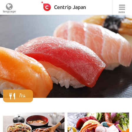
language
menu
กิน