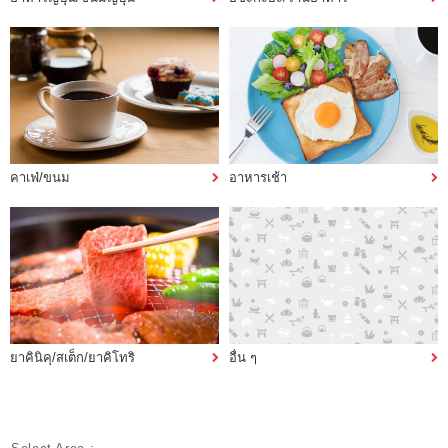
คาเฟ่/ขนม
อาหารเช้า
ยาคินิคุ/สเต็ก/ยาคิโทริ
อื่น ๆ