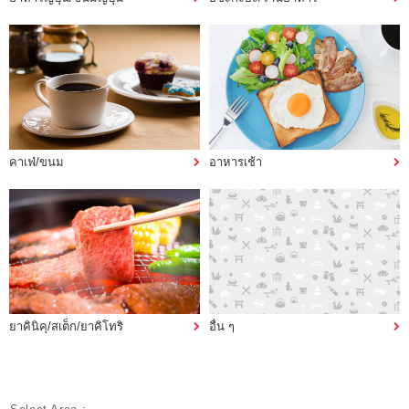
คาเฟ่/ขนม
อาหารเช้า
ยาคินิคุ/สเต็ก/ยาคิโทริ
อื่น ๆ