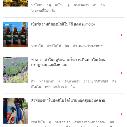
นาโกย่า
กิฟุ
เกโระ
ดู
วัด/ศาลเจ้า
ทำ
กิน
โรงแรมที่มีอนเซ็ง
เบียร์คราฟท์ของมัตสึโมโต้ (Matsumoto)
นากาโน่
มัทสึโมโต้
กิน
อิซะกะยะ/ร้านอาหาร
ทาคายาม่าในฤดูร้อน: เกร็ดการเดินทางในเดือน
กรกฎาคมและสิงหาคม
กิฟุ
ทาคายาม่า
ดู
วัด/ศาลเจ้า
ธรรมชาติ/ทิวทัศน์
ทำ
กิโมโน
เทศกาล/อีเวนต์
กิน
สิ่งที่ต้องทำในมัตสึโมโต้ในวันหยุดสุดผ่อนคลาย
มัทสึโมโต้
ดู
วัด/ศาลเจ้า
ตัวเมือง/สวนสาธารณะ
กิน