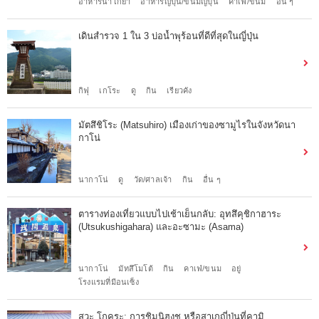
อาหารนาโกย่า
อาหารญี่ปุ่น/ขนมญี่ปุ่น
คาเฟ่/ขนม
อื่น ๆ
เดินสำรวจ 1 ใน 3 บ่อน้ำพุร้อนที่ดีที่สุดในญี่ปุ่น
กิฟุ
เกโระ
ดู
กิน
เรียวคัง
มัตสึชิโระ (Matsuhiro) เมืองเก่าของซามูไรในจังหวัดนา
กาโน่
นากาโน่
ดู
วัด/ศาลเจ้า
กิน
อื่น ๆ
ตารางท่องเที่ยวแบบไปเช้าเย็นกลับ: อุทสึคุชิกาฮาระ
(Utsukushigahara) และอะซามะ (Asama)
นากาโน่
มัทสึโมโต้
กิน
คาเฟ่/ขนม
อยู่
โรงแรมที่มีอนเซ็ง
สุวะ โกคุระ: การชิมนิฮงชู หรือสาเกญี่ปุ่นที่คามิ ...