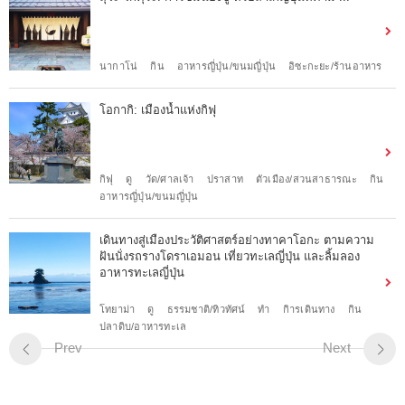
นากาโน่
กิน
อาหารญี่ปุ่น/ขนมญี่ปุ่น
อิซะกะยะ/ร้านอาหาร
โอกากิ: เมืองน้ำแห่งกิฟุ
กิฟุ
ดู
วัด/ศาลเจ้า
ปราสาท
ตัวเมือง/สวนสาธารณะ
กิน
อาหารญี่ปุ่น/ขนมญี่ปุ่น
เดินทางสู่เมืองประวัติศาสตร์อย่างทาคาโอกะ ตามความ
ฝันนั่งรถรางโดราเอมอน เที่ยวทะเลญี่ปุ่น และลิ้มลอง
อาหารทะเลญี่ปุ่น
โทยาม่า
ดู
ธรรมชาติ/ทิวทัศน์
ทำ
กิารเดินทาง
กิน
ปลาดิบ/อาหารทะเล
Prev
Next