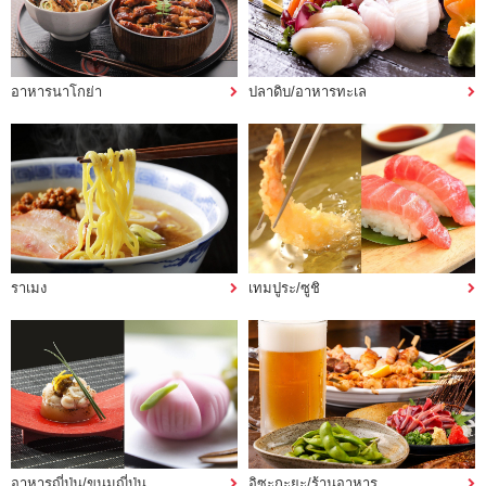
อาหารนาโกย่า
ปลาดิบ/อาหารทะเล
ราเมง
เทมปูระ/ซูชิ
อาหารญี่ปุ่น/ขนมญี่ปุ่น
อิซะกะยะ/ร้านอาหาร