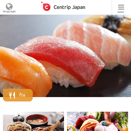
language
menu
กิน