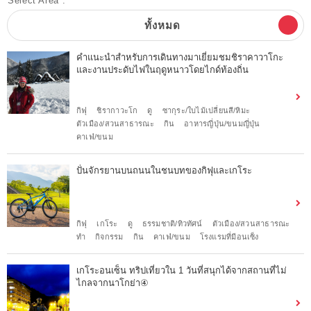
Select Area :
ทั้งหมด
คำแนะนำสำหรับการเดินทางมาเยี่ยมชมชิราคาวาโกะ
และงานประดับไฟในฤดูหนาวโดยไกด์ท้องถิ่น
กิฟุ
ชิรากาวะโก
ดู
ซากุระ/ใบไม้เปลี่ยนสี/หิมะ
ตัวเมือง/สวนสาธารณะ
กิน
อาหารญี่ปุ่น/ขนมญี่ปุ่น
คาเฟ่/ขนม
ปั่นจักรยานบนถนนในชนบทของกิฟุและเกโระ
กิฟุ
เกโระ
ดู
ธรรมชาติ/ทิวทัศน์
ตัวเมือง/สวนสาธารณะ
ทำ
กิจกรรม
กิน
คาเฟ่/ขนม
โรงแรมที่มีอนเซ็ง
เกโระอนเซ็น ทริปเที่ยวใน 1 วันที่สนุกได้จากสถานที่ไม่
ไกลจากนาโกย่า④